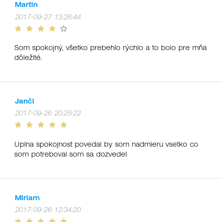
Martin
2017-09-27 13:26:44
Som spokojný, všetko prebehlo rýchlo a to bolo pre mňa
dôležité.
Janči
2017-09-26 20:25:22
Uplna spokojnost povedal by som nadmieru vsetko co
som potreboval som sa dozvedel
Miriam
2017-09-26 12:34:20