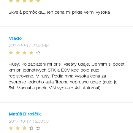
Skvelá pomôcka.... len cena mi príde veľmi vysoká
Vlado
2017-10-17 21:33:48
Plusy: Po zaplateni mi prisli vsetky udaje. Cennim si pocet
km pri jednotlivych STK a ECV kde bolo auto
registrovane. Minusy: Podla mna vysoka cena za
overenie jedneho auta Trochu nepresne udaje (auto je
5st. Manual a podla VIN vypisalo 4st. Automat)
Matúš Biroščik
2017-10-17 12:33:03