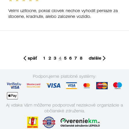
Velmi uzitocne, pokial clovek nechce vyhodit peniaze za
stocene, kradnute, alebo zalozene vozidlo.
späť
1
2
3
4
5
6
7
8
ďalšie
Podporujeme platobné systémy:
Aj vďaka Vám môžeme podporovať neziskové organizácie a
občianské združenia.