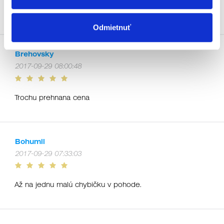
Rýchli prístup k potrebným informáciám,online podpora
Odmietnuť
Brehovsky
2017-09-29 08:00:48
Trochu prehnana cena
Bohumil
2017-09-29 07:33:03
Až na jednu malú chybičku v pohode.