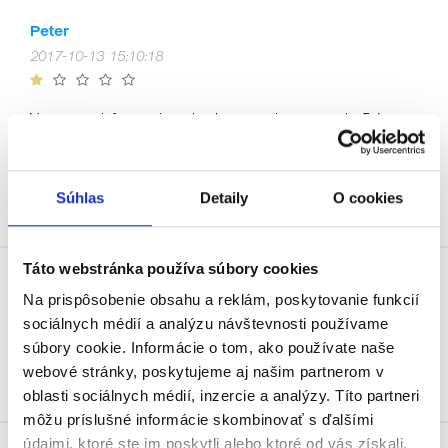
Peter
2017-10-13 15:10:18
Nepresne informacie..vyhodene peniaze...v reale 5st.
manualna prevodovka,vo vasom overeni uvadzate
6st.automat.... Akurat co ma znervoznili...preveril som
priamo u Skoda auto a potvrdilo sa ze mate zle
Súhlas
Detaily
O cookies
informacie... Nikdy viac!!!
Táto webstránka používa súbory cookies
Vršan Ivan
Na prispôsobenie obsahu a reklám, poskytovanie funkcií
2017-10-12 17:24:38
sociálnych médií a analýzu návštevnosti používame
súbory cookie. Informácie o tom, ako používate naše
webové stránky, poskytujeme aj našim partnerom v
Veľmi dobrá služba avšak veľmi drahá.
oblasti sociálnych médií, inzercie a analýzy. Títo partneri
môžu príslušné informácie skombinovať s ďalšími
údajmi, ktoré ste im poskytli alebo ktoré od vás získali,